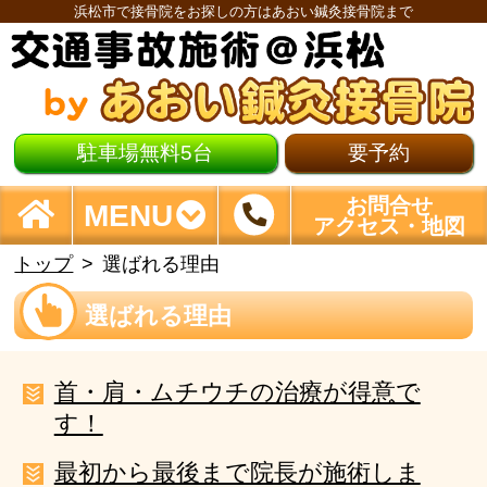
浜松市で接骨院をお探しの方はあおい鍼灸接骨院まで
駐車場無料5台
要予約
お問合せ
MENU
アクセス・地図
トップ
選ばれる理由
選ばれる理由
首・肩・ムチウチの治療が得意で
す！
最初から最後まで院長が施術しま